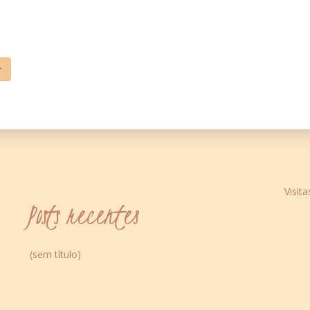
+
Visita
Posts recentes
(sem título)