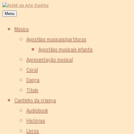
Skip
to
Menu
content
Música
Apostilas musicais/partituras
Apostilas musicais infantis
Apresentação musical
Coral
Dança
Título
Cantinho da criança
Audiobook
Histórias
Livros