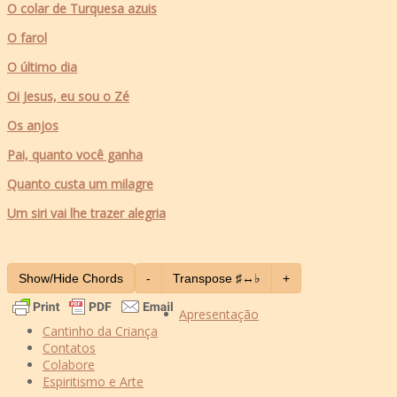
O colar de Turquesa azuis
O farol
O último dia
Oi Jesus, eu sou o Zé
Os anjos
Pai, quanto você ganha
Quanto custa um milagre
Um siri vai lhe trazer alegria
Show/Hide Chords
-
Transpose ♯↔♭
+
Apresentação
Cantinho da Criança
Contatos
Colabore
Espiritismo e Arte