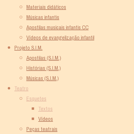
Materiais didáticos
Músicas infantis
Apostilas musicais infantis CC
Vídeos de evangelização infantil
Projeto S.I.M.
Apostilas (S.I.M.)
Histórias (S.I.M.)
Músicas (S.I.M.)
Teatro
Esquetes
Textos
Vídeos
Peças teatrais