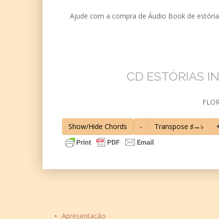
Ajude com a compra de Áudio Book de estórias 
CD ESTÓRIAS I
FLOR
Show/Hide Chords
-
Transpose ♯↔♭
Apresentação