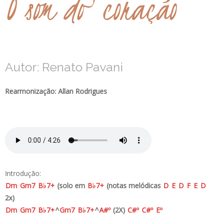
O som do coração
Autor: Renato Pavani
Rearmonização: Allan Rodrigues
Introdução:
D
m
G
m7
B♭
7+
(solo em
B♭
7+
(notas melódicas
D
E
D
F
E
D
2x)
D
m
G
m7
B♭
7+
^
G
m7
B♭
7+
^
A#
º
(2X)
C#
º
C#
º
E
º