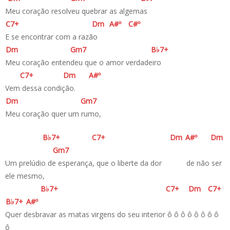
Meu coração resolveu quebrar as algemas
C
7+
D
m
A#
º
C#
º
E se encontrar com a razão
D
m
G
m7
B♭
7+
Meu coração entendeu que o amor verdadeiro
C
7+
D
m
A#
º
Vem dessa condição.
D
m
G
m7
Meu coração quer um rumo,
B♭
7+
C
7+
D
m
A#
º
D
m
G
m7
Um prelúdio de esperança, que o liberte da dor de não ser
ele mesmo,
B♭
7+
C
7+
D
m
C
7+
B♭
7+
A#
º
Quer desbravar as matas virgens do seu interior ô ô ô ô ô ô ô ô
ô