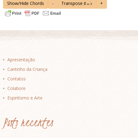
Show/Hide Chords
-
Transpose ♯↔♭
+
Apresentação
Cantinho da Criança
Contatos
Colabore
Espiritismo e Arte
Posts recentes