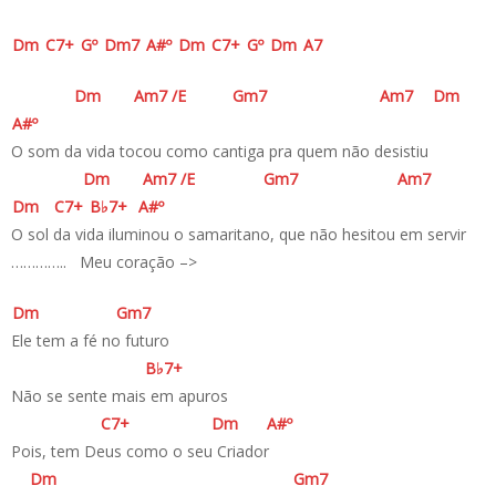
D
m
C
7+
G
º
D
m7
A#
º
D
m
C
7+
G
º
D
m
A
7
D
m
A
m7
/
E
G
m7
A
m7
D
m
A#
º
O som da vida tocou como cantiga pra quem não desistiu
D
m
A
m7
/
E
G
m7
A
m7
D
m
C
7+
B♭
7+
A#
º
O sol da vida iluminou o samaritano, que não hesitou em servir
………….. Meu coração –>
D
m
G
m7
Ele tem a fé no futuro
B♭
7+
Não se sente mais em apuros
C
7+
D
m
A#
º
Pois, tem Deus como o seu Criador
D
m
G
m7