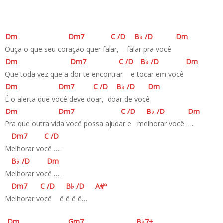
D
m
D
m7
C
/
D
B♭
/
D
D
m
Ouça o que seu coração quer falar, falar pra você
D
m
D
m7
C
/
D
B♭
/
D
D
m
Que toda vez que a dor te encontrar e tocar em você
D
m
D
m7
C
/
D
B♭
/
D
D
m
É o alerta que você deve doar, doar de você
D
m
D
m7
C
/
D
B♭
/
D
D
m
Pra que outra vida você possa ajudar e melhorar você ….
D
m7
C
/
D
Melhorar você ….
B♭
/
D
D
m
Melhorar você ….
D
m7
C
/
D
B♭
/
D
A#
º
Melhorar você ê ê ê ê…
D
m
G
m7
B♭
7+