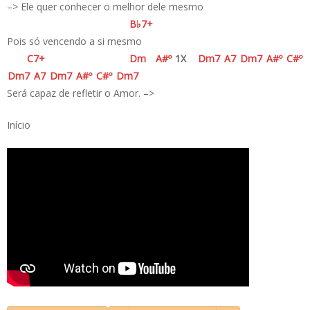
–> Ele quer conhecer o melhor dele mesmo
B♭
7+
Pois só vencendo a si mesmo
C
7+
D
m
A#
º
1X
D
m7
A
7
D
m7
A#
º
C#
º
D
m7
A
7
D
m7
A#
º
C#
º
D
m7
Será capaz de refletir o Amor. –>
Início