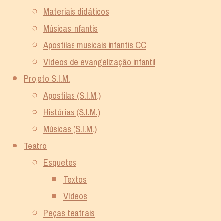
Materiais didáticos
Músicas infantis
Apostilas musicais infantis CC
Vídeos de evangelização infantil
Projeto S.I.M.
Apostilas (S.I.M.)
Histórias (S.I.M.)
Músicas (S.I.M.)
Teatro
Esquetes
Textos
Vídeos
Peças teatrais