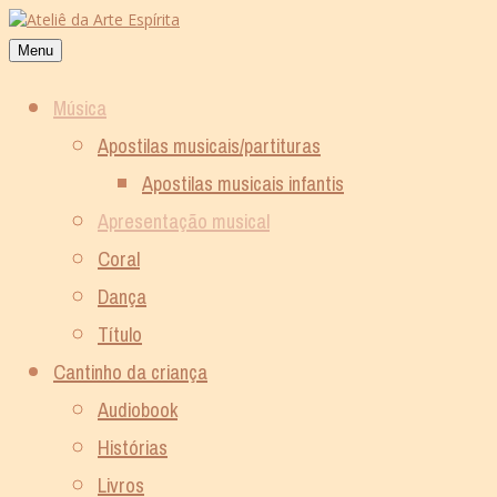
Skip
to
Menu
content
Música
Apostilas musicais/partituras
Apostilas musicais infantis
Apresentação musical
Coral
Dança
Título
Cantinho da criança
Audiobook
Histórias
Livros