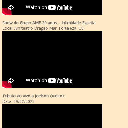
Show do Grupo AME 20 anos – Intimidade Espírita
Local: Anfiteatro Dragão Mar, Fortaleza, CE
Tributo ao vivo a Joelson Queiroz
Data: 09/02/2023