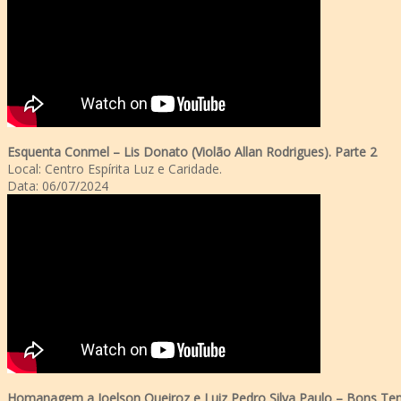
Esquenta Conmel – Lis Donato (Violão Allan Rodrigues). Parte 2
Local: Centro Espírita Luz e Caridade.
Data: 06/07/2024
Homanagem a Joelson Queiroz e Luiz Pedro Silva Paulo – Bons T