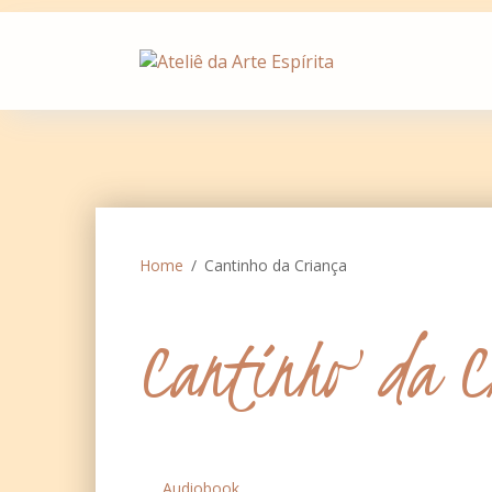
Skip
to
content
Home
Cantinho da Criança
Cantinho da C
Audiobook