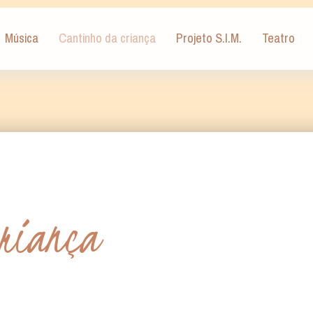
Música
Cantinho da criança
Projeto S.I.M.
Teatro
riança