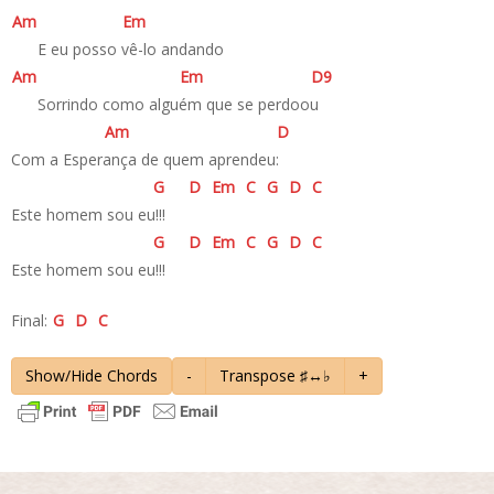
A
m
E
m
­ E eu posso vê-lo andando
A
m
E
m
D
9
­ Sorrindo como alguém que se perdoou
A
m
D
Com a Esperança de quem aprendeu:
G
D
E
m
C
G
D
C
Este homem sou eu!!!
G
D
E
m
C
G
D
C
Este homem sou eu!!!
Final:
G
D
C
Show/Hide Chords
-
Transpose ♯↔♭
+