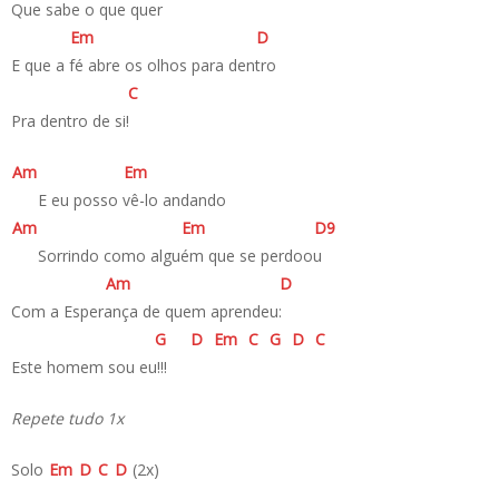
Que sabe o que quer
E
m
D
E que a fé abre os olhos para dentro
C
Pra dentro de si!
A
m
E
m
­ E eu posso vê-lo andando
A
m
E
m
D
9
­ Sorrindo como alguém que se perdoou
A
m
D
Com a Esperança de quem aprendeu:
G
D
E
m
C
G
D
C
Este homem sou eu!!!
Repete tudo 1x
Solo
E
m
D
C
D
(2x)