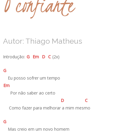
O confiante
Autor: Thiago Matheus
Introdução:
G
E
m
D
C
(2x)
G
­ Eu posso sofrer um tempo
E
m
­ Por não saber ao certo
D
C
­ Como fazer para melhorar a mim mesmo
G
­ Mas creio em um novo homem