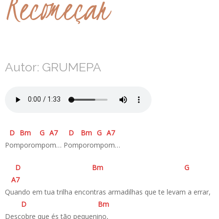
Recomeçar
Autor: GRUMEPA
D
B
m
G
A
7
D
B
m
G
A
7
Pomporompom… Pomporompom…
D
B
m
G
A
7
Quando em tua trilha encontras armadilhas que te levam a errar,
D
B
m
Descobre que és tão pequenino,