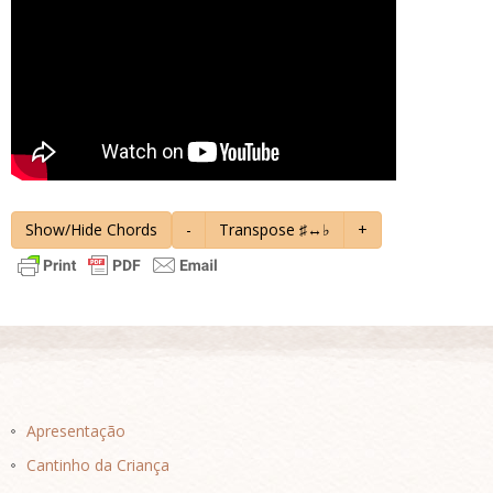
Show/Hide Chords
-
Transpose ♯↔♭
+
Apresentação
Cantinho da Criança