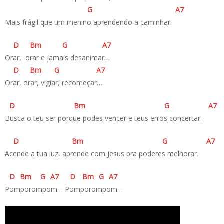
G
A
7
Mais frágil que um menino aprendendo a caminhar.
D
B
m
G
A
7
Orar, orar e jamais desanimar…
D
B
m
G
A
7
Orar, orar, vigiar, recomeçar…
D
B
m
G
A
7
Busca o teu ser porque podes vencer e teus erros concertar.
D
B
m
G
A
7
Acende a tua luz, aprende com Jesus pra poderes melhorar.
D
B
m
G
A
7
D
B
m
G
A
7
Pomporompom… Pomporompom…