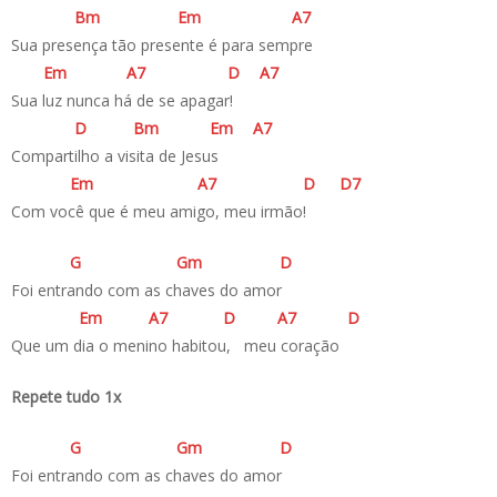
B
m
E
m
A
7
Sua presença tão presente é para sempre
E
m
A
7
D
A
7
Sua luz nunca há de se apagar!
D
B
m
E
m
A
7
Compartilho a visita de Jesus
E
m
A
7
D
D
7
Com você que é meu amigo, meu irmão!
G
G
m
D
Foi entrando com as chaves do amor
E
m
A
7
D
A
7
D
Que um dia o menino habitou, meu coração
Repete tudo 1x
G
G
m
D
Foi entrando com as chaves do amor