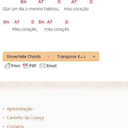
E
m
A
7
D
A
7
D
Que um dia o menino habitou, meu coração
E
m
A
7
D
E
m
A
7
D
­ Meu coração, meu coração
Show/Hide Chords
-
Transpose ♯↔♭
+
Apresentação
Cantinho da Criança
Contatos