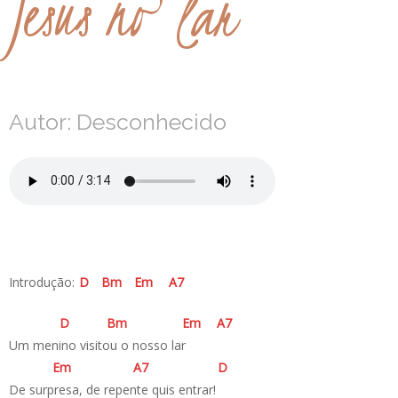
Jesus no lar
Autor: Desconhecido
Introdução:
D
B
m
E
m
A
7
D
B
m
E
m
A
7
Um menino visitou o nosso lar
E
m
A
7
D
De surpresa, de repente quis entrar!