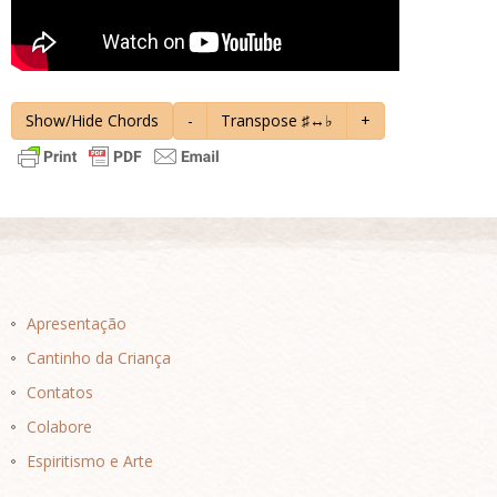
Show/Hide Chords
-
Transpose ♯↔♭
+
Apresentação
Cantinho da Criança
Contatos
Colabore
Espiritismo e Arte