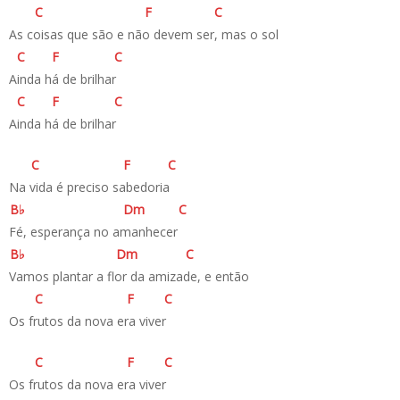
C
F
C
As coisas que são e não devem ser, mas o sol
C
F
C
Ainda há de brilhar
C
F
C
Ainda há de brilhar
C
F
C
Na vida é preciso sabedoria
B♭
D
m
C
Fé, esperança no amanhecer
B♭
D
m
C
Vamos plantar a flor da amizade, e então
C
F
C
Os frutos da nova era viver
C
F
C
Os frutos da nova era viver