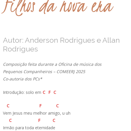
Filhos da nova era
Autor: Anderson Rodrigues e Allan
Rodrigues
Composição feita durante a Oficina de música dos
Pequenos Companheiros – COMEERJ 2025
Co-autoria dos PCs*
Introdução: solo em
C
F
C
C
F
C
Vem Jesus meu melhor amigo, u uh
C
F
C
Irmão para toda eternidade