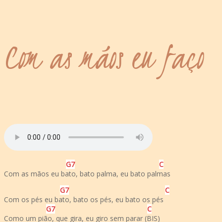
Com as mãos eu faço
G
7
C
Com as mãos eu bato, bato palma, eu bato palmas
G
7
C
Com os pés eu bato, bato os pés, eu bato os pés
G
7
C
Como um pião, que gira, eu giro sem parar (BIS)