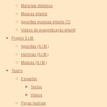
Materiais didáticos
Músicas infantis
Apostilas musicais infantis CC
Vídeos de evangelização infantil
Projeto S.I.M.
Apostilas (S.I.M.)
Histórias (S.I.M.)
Músicas (S.I.M.)
Teatro
Esquetes
Textos
Vídeos
Peças teatrais