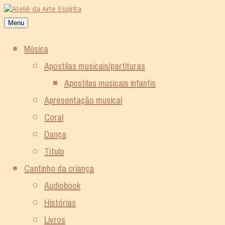
Skip
to
Menu
content
Música
Apostilas musicais/partituras
Apostilas musicais infantis
Apresentação musical
Coral
Dança
Título
Cantinho da criança
Audiobook
Histórias
Livros