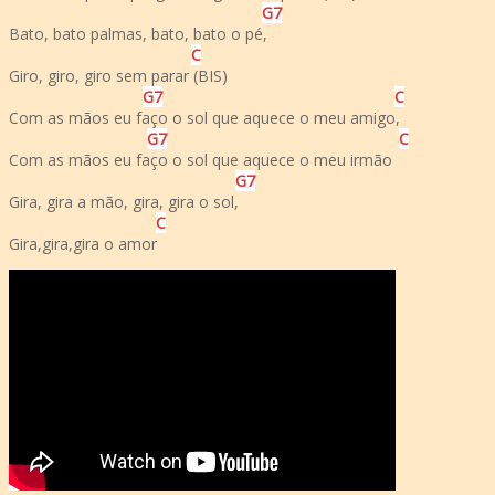
G
7
Bato, bato palmas, bato, bato o pé,
C
Giro, giro, giro sem parar (BIS)
G
7
C
Com as mãos eu faço o sol que aquece o meu amigo,
G
7
C
Com as mãos eu faço o sol que aquece o meu irmão
G
7
Gira, gira a mão, gira, gira o sol,
C
Gira,gira,gira o amor