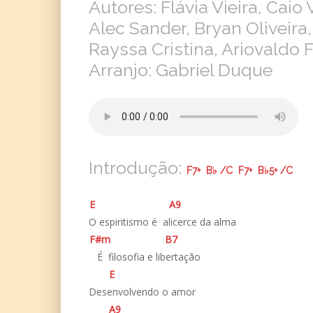
Autores: Flávia Vieira, Caio 
Alec Sander, Bryan Oliveira,
Rayssa Cristina, Ariovaldo F
Arranjo: Gabriel Duque
Introdução:
F
7+
B♭
/
C
F
7+
B♭
5+
/
C
E
A
9
O espiritismo é alicerce da alma
F#
m
B
7
­ É filosofia e libertação
E
Desenvolvendo o amor
A
9