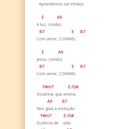
­ Aprendemos ser irmãos
E
A
9
A luz, conduz
B
7
E
B
7
Com amor, CONMEL
E
A
9
Jesus, conduz
B
7
E
B
7
Com amor, CONMEL
F#
m7
E
/
G#
Doutrina, que ensina
A
9
B
7
Nos guia a evolução
F#
m7
E
/
G#
Essência de vida