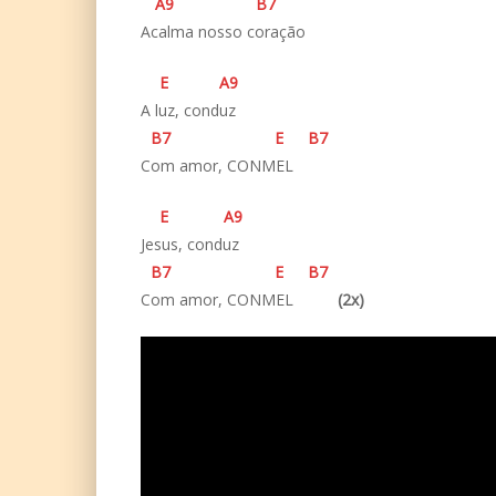
A
9
B
7
Acalma nosso coração
E
A
9
A luz, conduz
B
7
E
B
7
Com amor, CONMEL
E
A
9
Jesus, conduz
B
7
E
B
7
Com amor, CONMEL
(2x)