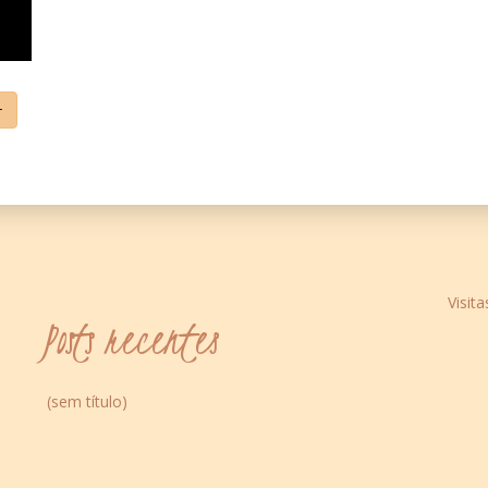
+
Visita
Posts recentes
(sem título)