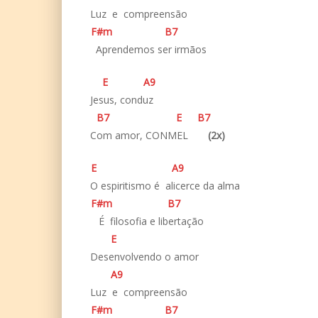
Luz e compreensão
F#
m
B
7
­ Aprendemos ser irmãos
E
A
9
Jesus, conduz
B
7
E
B
7
Com amor, CONMEL
(2x)
E
A
9
O espiritismo é alicerce da alma
F#
m
B
7
­ É filosofia e libertação
E
Desenvolvendo o amor
A
9
Luz e compreensão
F#
m
B
7