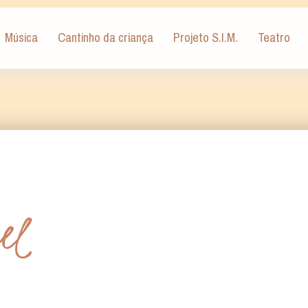
Música
Cantinho da criança
Projeto S.I.M.
Teatro
el