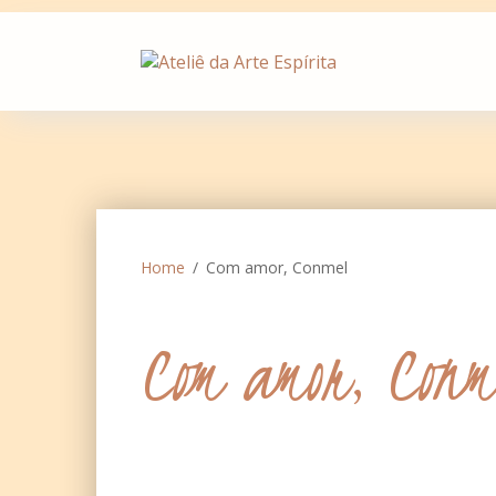
Skip
to
content
Home
Com amor, Conmel
Com amor, Conm