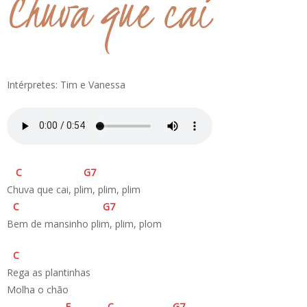
Chuva que cai
Intérpretes: Tim e Vanessa
C
G
7
Chuva que cai, plim, plim, plim
C
G
7
Bem de mansinho plim, plim, plom
C
Rega as plantinhas
Molha o chão
F
C
G
7