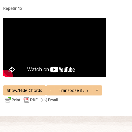
Repetir 1x
Show/Hide Chords
-
Transpose ♯↔♭
+