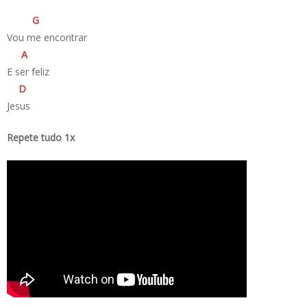
G
Vou me encontrar
A
E ser feliz
D
Jesus
Repete tudo 1x