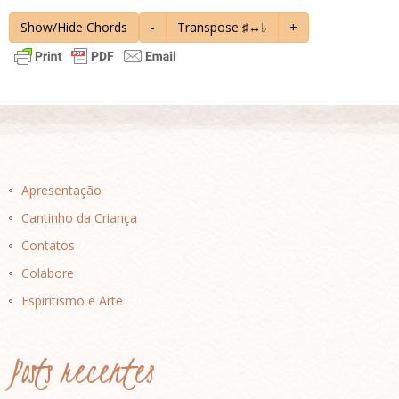
Show/Hide Chords
-
Transpose ♯↔♭
+
Apresentação
Cantinho da Criança
Contatos
Colabore
Espiritismo e Arte
Posts recentes