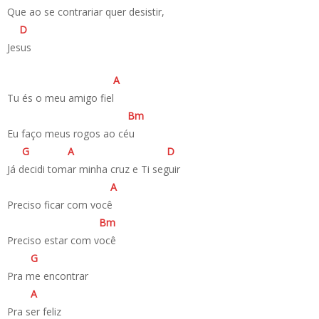
Que ao se contrariar quer desistir,
D
Jesus
A
Tu és o meu amigo fiel
B
m
Eu faço meus rogos ao céu
G
A
D
Já decidi tomar minha cruz e Ti seguir
A
Preciso ficar com você
B
m
Preciso estar com você
G
Pra me encontrar
A
Pra ser feliz