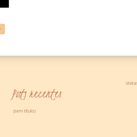
+
Visita
Posts recentes
(sem título)