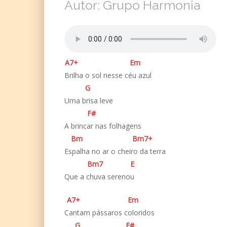
Autor: Grupo Harmonia
A
7+
E
m
Brilha o sol nesse céu azul
G
Uma brisa leve
F#
A brincar nas folhagens
B
m
B
m7+
Espalha no ar o cheiro da terra
B
m7
E
Que a chuva serenou
A
7+
E
m
Cantam pássaros coloridos
G
F#