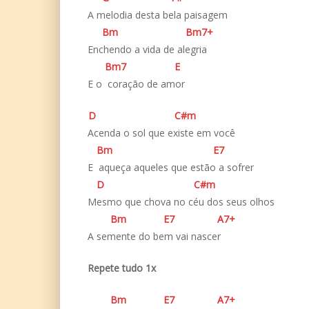
A melodia desta bela paisagem
B
m
B
m7+
Enchendo a vida de alegria
B
m7
E
E o coração de amor
D
C#
m
Acenda o sol que existe em você
B
m
E
7
E aqueça aqueles que estão a sofrer
D
C#
m
Mesmo que chova no céu dos seus olhos
B
m
E
7
A
7+
A semente do bem vai nascer
Repete tudo 1x
B
m
E
7
A
7+