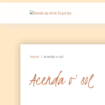
Skip
to
content
Home
Acenda o sol
Acenda o sol