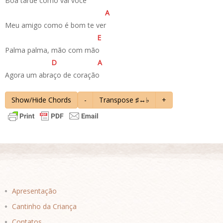
Boa tarde como vai você
A
Meu amigo como é bom te ver
E
Palma palma, mão com mão
D
A
Agora um abraço de coração
Show/Hide Chords
-
Transpose ♯↔♭
+
Apresentação
Cantinho da Criança
Contatos