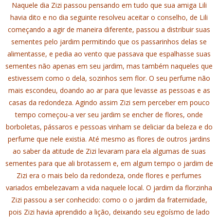
Naquele dia Zizi passou pensando em tudo que sua amiga Lili
havia dito e no dia seguinte resolveu aceitar o conselho, de Lili
começando a agir de maneira diferente, passou a distribuir suas
sementes pelo jardim permitindo que os passarinhos delas se
alimentasse, e pedia ao vento que passava que espalhasse suas
sementes não apenas em seu jardim, mas também naqueles que
estivessem como o dela, sozinhos sem flor. O seu perfume não
mais escondeu, doando ao ar para que levasse as pessoas e as
casas da redondeza. Agindo assim Zizi sem perceber em pouco
tempo começou-a ver seu jardim se encher de flores, onde
borboletas, pássaros e pessoas vinham se deliciar da beleza e do
perfume que nele existia. Até mesmo as flores de outros jardins
ao saber da atitude de Zizi levaram para ela algumas de suas
sementes para que ali brotassem e, em algum tempo o jardim de
Zizi era o mais belo da redondeza, onde flores e perfumes
variados embelezavam a vida naquele local. O jardim da florzinha
Zizi passou a ser conhecido: como o o jardim da fraternidade,
pois Zizi havia aprendido a lição, deixando seu egoísmo de lado