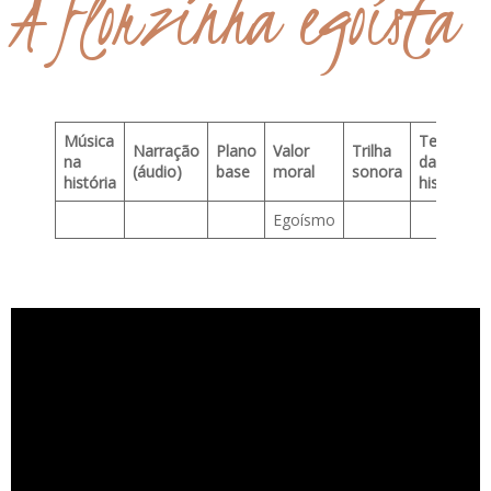
A florzinha egoísta
Música
Texto
Narração
Plano
Valor
Trilha
na
da
(áudio)
base
moral
sonora
história
história
Egoísmo