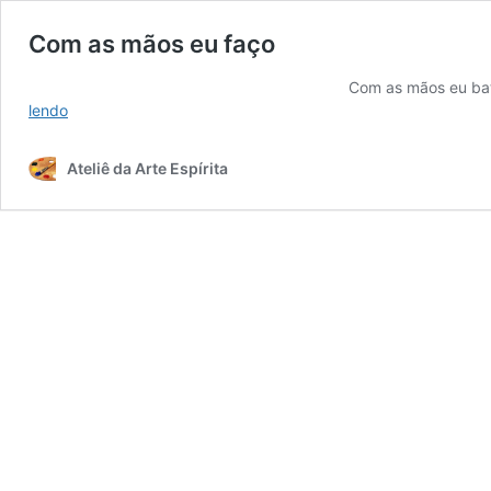
Com as mãos eu faço
Com as mãos eu bato, bato pa
Com
lendo
as
mãos
Ateliê da Arte Espírita
eu
faço