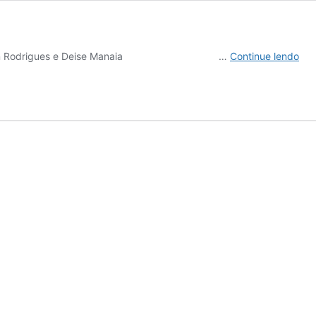
Ve
prete: Allan Rodrigues e Deise Manaia …
Continue lendo
lim