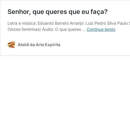
Senhor, que queres que eu faça?
Letra e música: Eduardo Barreto Arranjo: Luiz Pedro Silva Paulo
Senhor,
(Vozes femininas) Áudio: O que queres …
Continue lendo
que
queres
Ateliê da Arte Espírita
que
eu
faça?