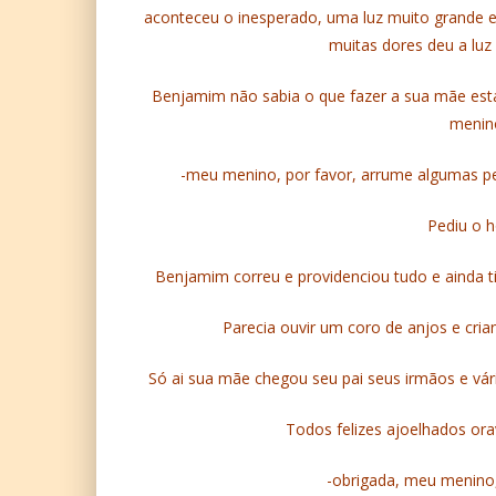
aconteceu o inesperado, uma luz muito grande 
muitas dores deu a luz
Benjamim não sabia o que fazer a sua mãe esta
menino
-meu menino, por favor, arrume algumas pel
Pediu o
Benjamim correu e providenciou tudo e ainda t
Parecia ouvir um coro de anjos e cri
Só ai sua mãe chegou seu pai seus irmãos e vá
Todos felizes ajoelhados o
-obrigada, meu menino,