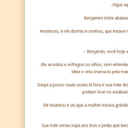
-Fique a
Benjamim triste abaixou
Anoiteceu, e ele dormiu e sonhou, que estava
– Benjamin, você hoje vi
-Ele acordou e esfregou os olhos, sem entende
ideia e viria chama-lo pela m
Daqui a pouco ouviu vozes lá fora e sua mãe di
podiam ficar no estábulo
Ele levantou e viu que a mulher estava gráv
Sua mãe serviu sopa aos bois e pediu que ben