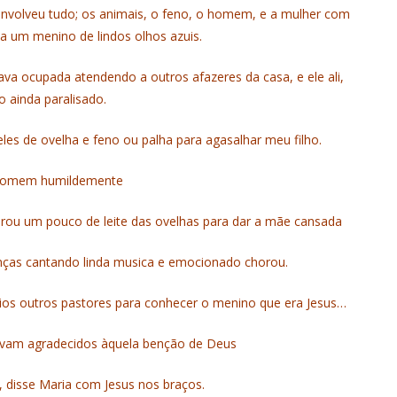
envolveu tudo; os animais, o feno, o homem, e a mulher com
 a um menino de lindos olhos azuis.
va ocupada atendendo a outros afazeres da casa, e ele ali,
 ainda paralisado.
es de ovelha e feno ou palha para agasalhar meu filho.
 homem humildemente
irou um pouco de leite das ovelhas para dar a mãe cansada
anças cantando linda musica e emocionado chorou.
rios outros pastores para conhecer o menino que era Jesus…
ravam agradecidos àquela benção de Deus
 disse Maria com Jesus nos braços.