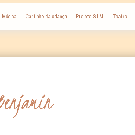
Música
Cantinho da criança
Projeto S.I.M.
Teatro
Benjamin