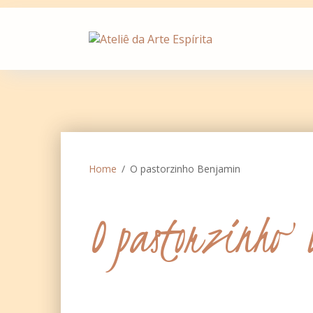
Skip
to
content
Home
O pastorzinho Benjamin
O pastorzinho 