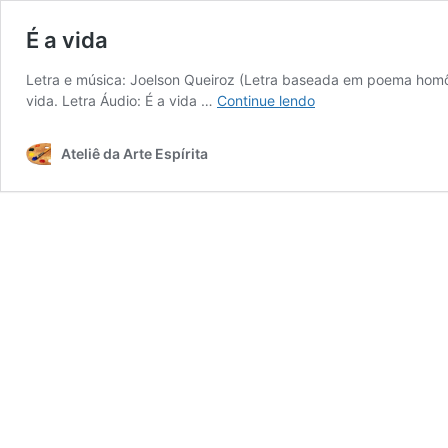
É a vida
Letra e música: Joelson Queiroz (Letra baseada em poema homônim
É
vida. Letra Áudio: É a vida …
Continue lendo
a
vida
Ateliê da Arte Espírita